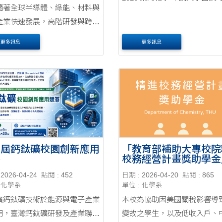
全球半導體、綠能、材料與
產業快速發展，高階研發與跨領
才需求持續攀升。首創雙分組學
更多訊息
更多訊息
串聯高規格實驗、專題研究與企
習，打造兼具學術底蘊與產業即
的頂尖化學人才 。為回應高科
....
二屆鈣鈦礦校園創新應用
「教育部補助大專校院
賽
校務經營計畫獎助學金
請公告
2026-04-24
點閱 : 452
日期 : 2026-04-20
點閱 : 865
: 化學系
單位 : 化學系
廣鈣鈦礦技術於能源與電子產業
本校為協助因美國關稅影響導
用，臺灣鈣鈦礦研發及產業聯盟
變故之學生，以及低收入戶、