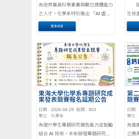
為培育兼具科學素養與數位媒體能力
隨著
之人才，化學系特別推出 「AI 虛擬
生技
主播培育計畫」，誠摯邀請對影音製
域人
更多訊息
作、AI 應用及招生宣傳有興趣的同
制，
學加入！
業實
戰力
技產業對
東海大學化學系專題研究成
第
果發表競賽報名延期公告
競
日期 : 2026-04-29
點閱 : 803
日期 : 
單位 : 化學系
單位 
為提升學生專題研究報告能力並鼓勵
為推
結合 AI 技術，本系辦理專題研究成
之應