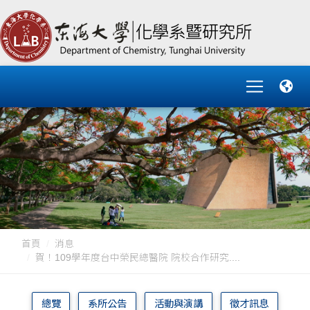
首頁
消息
賀！109學年度台中榮民總醫院 院校合作研究....
總覽
系所公告
活動與演講
徵才訊息