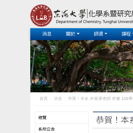
消息
關於
師資
課程
首頁
消息
恭賀！本系 許員豪老師 榮獲 106學年
總覽
恭賀！本系
系所公告