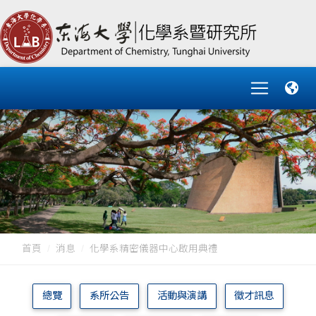
首頁
消息
化學系精密儀器中心啟用典禮
總覽
系所公告
活動與演講
徵才訊息