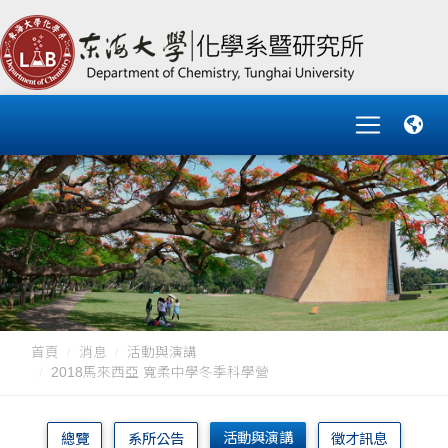
首頁
消息
活動與演講
2018馬來西亞 寬柔中學冬季科學營
活動與演講
總覽
系所公告
徵才訊息