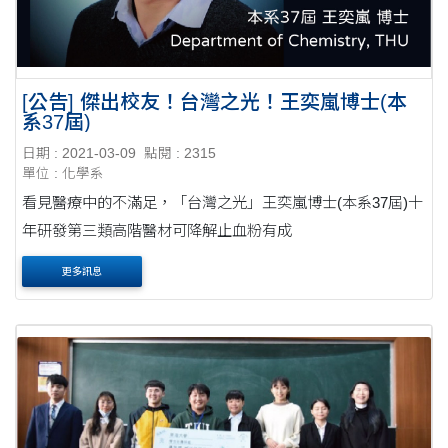
[公告] 傑出校友！台灣之光！王奕嵐博士(本
系37屆)
日期 : 2021-03-09
點閱 : 2315
單位 : 化學系
看見醫療中的不滿足，「台灣之光」王奕嵐博士(本系37屆)十
年研發第三類高階醫材可降解止血粉有成
更多訊息