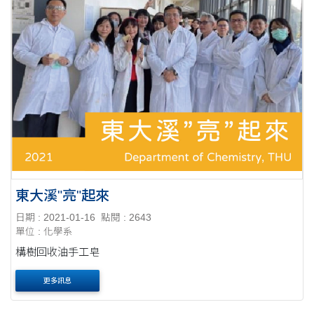
東大溪"亮"起來
日期 : 2021-01-16
點閱 : 2643
單位 : 化學系
構樹回收油手工皂
更多訊息