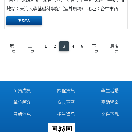
日期：2020年6月20日（六） 時間：上午9：30~ 下午3：45
地點：東海大學基礎科學館（室外廣場） 地址：台中市西屯
區臺灣大道四段1727號 （東海大學） 研討會網頁 ....
更多訊息
第一
上一
1
2
3
4
5
下一
最後一
頁
頁
頁
頁
師資成員
課程資訊
學生活動
單位簡介
系友專區
獎助學金
最新消息
招生資訊
文件下載