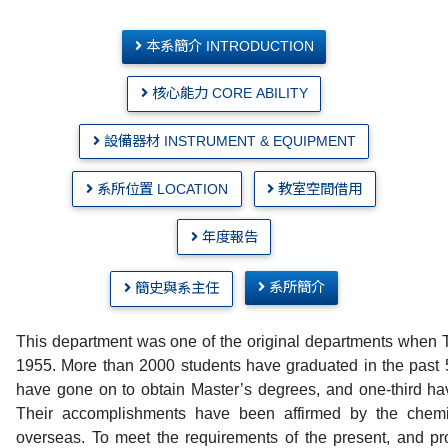
本系簡介 INTRODUCTION
核心能力 CORE ABILITY
設備器材 INSTRUMENT & EQUIPMENT
系所位置 LOCATION
教室空間借用
年度報告
系所簡介
簡史與系主任
This department was one of the original departments when 
1955. More than 2000 students have graduated in the past 
have gone on to obtain Master’s degrees, and one-third ha
Their accomplishments have been affirmed by the chemis
overseas. To meet the requirements of the present, and pr