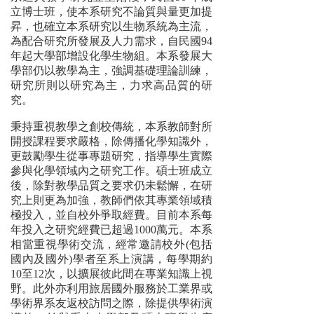
立博士班，使本系研究不論質與量更加提
昇，也確立本系研究以生物系統為主流，
為配合研究所發展及人力需求，自民國94
年起大學部增設化學生物組。本系發展大
學部仍以教學為主，強調基礎理論訓練，
研究所則以研究為主，力求高品質的研
究。
秉持重視教學之創校傳統，本系教師對所
開授課程要求嚴格，除傳播化學知識外，
更鼓勵學生從事專題研究，指導學生實際
參與化學領域內之研究工作。碩士班成立
後，除對教學品質之要求仍未鬆懈，在研
究上則更為加強，教師們依其專業領域積
極投入，並自校外爭取經費。目前本系每
年投入之研究經費已超過1000萬元。本系
相當重視學術交流，經常邀請校外(包括
國內及國外)學者至系上演講，每學期約
10至12次，以擴展彼此間在專業知識上視
野。此外亦利用旅居國外服務於工業界或
學術界系友返校訪問之際，除提供學術演