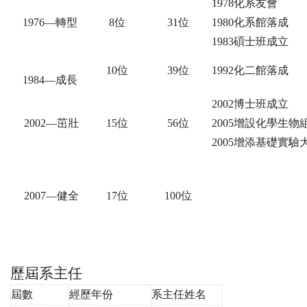
1978
化系友會
1976
—
轉型
8
位
31
位
1980
化系館落成
1983
碩士班成立
10
位
39
位
1992
化二館落成
1984—
成長
2002
博士班成立
2002—
茁壯
15
位
56
位
2005
增設化學生物
2005
增添基礎實驗
2007
—
健全
17
位
100
位
歷屆系主任
屆數
經歷年份
系主任姓名