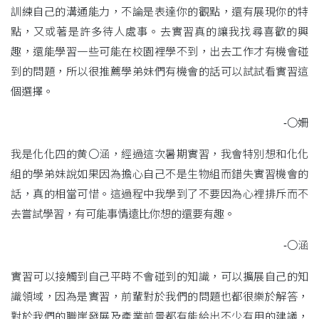
訓練自己的溝通能力，不論是表達你的觀點，還有展現你的特
點，又或著是許多待人處事。去實習真的讓我找尋喜歡的興
趣，還能學習一些可能在校園裡學不到，出去工作才有機會碰
到的問題，所以很推薦學弟妹們有機會的話可以試試看實習這
個選擇。
-〇姍
我是化化四的黄〇涵，經過這次暑期實習，我會特別想和化化
組的學弟妹說如果因為擔心自己不是生物組而錯失實習機會的
話，真的相當可惜。這過程中我學到了不要因為心裡排斥而不
去嘗試學習，有可能事情遠比你想的還要有趣。
-〇涵
實習可以接觸到自己平時不會碰到的知識，可以擴展自己的知
識領域，因為是實習，前輩對於我們的問題也都很樂於解答，
對於我們的職崖發展及產業前景都有能給出不少有用的建議，