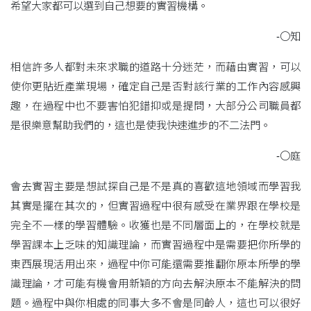
希望大家都可以選到自己想要的實習機構。
-〇知
相信許多人都對未來求職的道路十分迷茫，而藉由實習，可以
使你更貼近產業現場，確定自己是否對該行業的工作內容感興
趣，在過程中也不要害怕犯錯抑或是提問，大部分公司職員都
是很樂意幫助我們的，這也是使我快速進步的不二法門。
-〇庭
會去實習主要是想試探自己是不是真的喜歡這地領域而學習我
其實是擺在其次的，但實習過程中很有感受在業界跟在學校是
完全不一樣的學習體驗。收獲也是不同層面上的，在學校就是
學習課本上乏味的知識理論，而實習過程中是需要把你所學的
東西展現活用出來，過程中你可能還需要推翻你原本所學的學
識理論，才可能有機會用新穎的方向去解決原本不能解決的問
題。過程中與你相處的同事大多不會是同齡人，這也可以很好