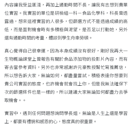
內容讓我受益匪淺，再加上通勤時間不長，讓我有志想到貴單
位實習。我實習的單位是研檢組一科－食品化學科，科長曾透
露過，想來這裡實習的人很多，但篩選方式不是透過成績的高
低，而是面對機會時有多積極與渴望，是否足以打動她，另外
還有通勤時間的考量，體諒到學生舟車勞頓。
真心覺得自己很幸運，因為本身成績沒有很好，剛好我再大一
生物概論課堂上曾報告有關於食品添加物的投影片內容，而有
寄去當參考資料，另外也非常感謝許元豪教授幫忙寫推薦信，
所以想告訴大家，無論如何，都盡量嘗試，積極表達你想要到
貴公司實習的態度，也許機會就會找上你，但是我無法確保下
次的篩選條件也是一樣的，所以建議大家無論如何都盡力去爭
取機會。。
實習中，遇到任何問題想詢問學長姐，無論是人生上還是學習
上，都要有禮貌和感恩的心，態度真的很重要。