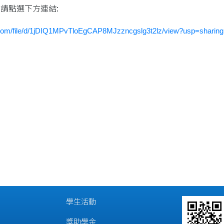
 請點選下方連結:
e.com/file/d/1jDIQ1MPvTloEgCAP8MJzzncgslg3t2lz/view?usp=sharing
學生活動
獎助學金