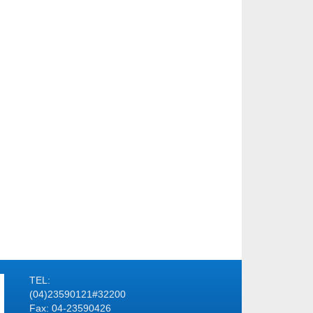
TEL:
(04)23590121#32200
Fax: 04-23590426