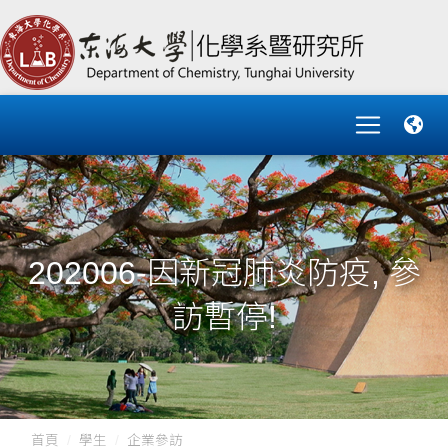
202006-因新冠肺炎防疫, 參
訪暫停!
首頁
學生
企業參訪