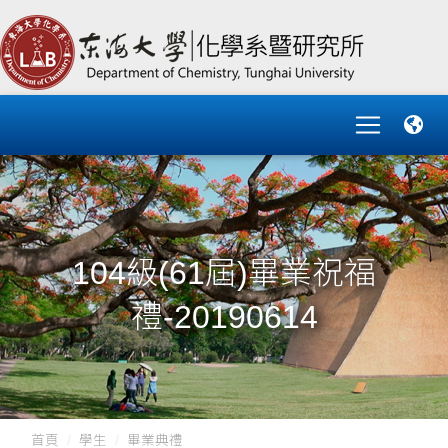
104級(61屆)畢業祝福
禮-20190614
首頁
學生
畢業典禮