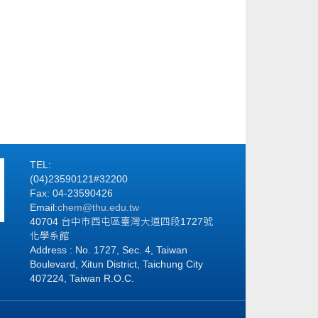
TEL:
(04)23590121#32200
Fax: 04-23590426
Email:
chem@thu.edu.tw
40704 台中市西屯區臺灣大道四段1727號
化學系館
Address : No. 1727, Sec. 4, Taiwan
Boulevard, Xitun District, Taichung City
407224, Taiwan R.O.C.