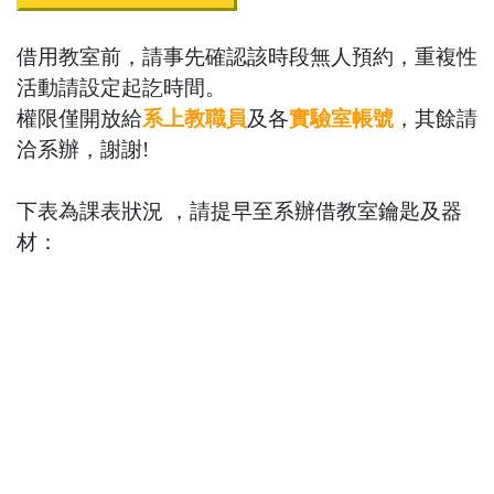
借用教室前，請事先確認該時段無人預約，
重複性
活動請設定起訖時間。
權限僅開放給
系上教職員
及各
實驗室帳號
，其餘請
洽系辦，謝謝!
下表為課表狀況 ，請提早至系辦借
教室鑰匙
及
器
材
：