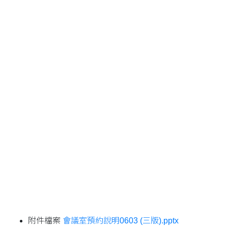
附件檔案
會議室預約說明0603 (三版).pptx