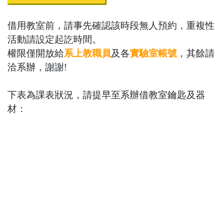
借用教室前，請事先確認該時段無人預約，
重複性
活動請設定起訖時間。
權限僅開放給
系上教職員
及各
實驗室帳號
，其餘請
洽系辦，謝謝!
下表為課表狀況，請提早至系辦借
教室鑰匙
及
器
材
：