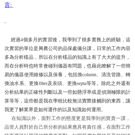
言:
經過
4
個多月的實習後，我學到了很多實務上的經驗，這
次實習的單位是興農公司的品保處儀分課，日常的工作內容
多為分析樣品，所以在分析樣品的知識上有了大大的提升，
而在分析時也時常會碰到儀器有問題，也藉此瞭解了一些簡
易的儀器使用維修以及保養，包括換
column
、清洗管路、轉
換油水系、更換
filter
及汞頭、更換
septa
等等。除此之外還有
分析結果的正確性判斷以及一些如懸浮率或是偵測極限的計
算等等，這些都是我在學校比較無法實際接觸到的東西，讓
我更了解業界是如何運作的以及知識如何運用。
在知識以外，面對工作的態度更是我學到的寶貴一課，
品管人員對於自己所分析的結果應具有責任感，在面對工作