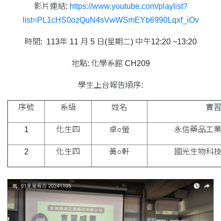
影片連結:
https://www.youtube.com/playlist?
list=PL1cHS0ozQuN4sVwWSmEYb6990Lqxf_iOv
時間: 113年 11 月 5 日(星期二) 中午12:20 ~13:20
地點: 化學系館 CH209
學生上台報告順序:
序號
系級
姓名
實
1
化生四
卓○螢
永信藥品工
2
化生四
黃○軒
國光生物科