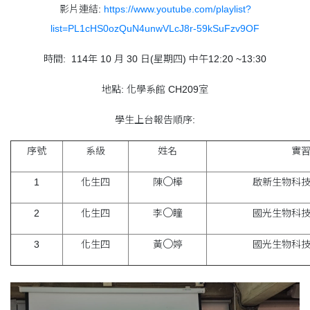
影片連結:
https://www.youtube.com/playlist?
list=PL1cHS0ozQuN4unwVLcJ8r-59kSuFzv9OF
時間: 114年 10 月 30 日(星期四) 中午12:20 ~13:30
地點: 化學系館 CH209室
學生上台報告順序:
序號
系級
姓名
實
〇
1
化生四
陳
樺
啟新生物科
〇
2
化生四
李
瞳
國光生物科
〇
3
化生四
黃
婷
國光生物科