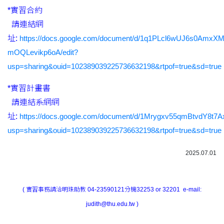
*實習合約
請連結網
址:
https://docs.google.com/document/d/1q1PLcl6wUJ6s0AmxX
mOQLevikp6oA/edit?
usp=sharing&ouid=102389039225736632198&rtpof=true&sd=true
*實習計畫書
請連結系網網
址:
https://docs.google.com/document/d/1Mrygxv55qmBtvdY8t7
usp=sharing&ouid=102389039225736632198&rtpof=true&sd=true
2025.07.01
( 實習事務請洽明珠助教 04-23590121分機32253 or 32201 e-mail:
judith@thu.edu.tw )