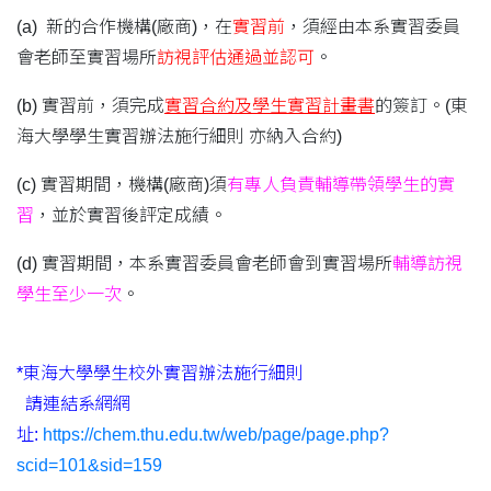
(a) 新的合作機構(廠商)，在
實習前
，須經由本系實習委員
會老師至實習場所
訪視評估通過並認可
。
(b) 實習前，須完成
實習合約及學生實習計畫書
的簽訂。(東
海大學學生實習辦法施行細則 ​亦納入合約)
(c) 實習期間，機構(廠商)須
有專人負責輔導帶領學生的實
習
，並於實習後評定成績。
(d) 實習期間，本系實習委員會老師會到實習場所
輔導訪視
學生至少一次
。
*東海大學學生校外實習辦法施行細則
請連結系網網
址:
https://chem.thu.edu.tw/web/page/page.php?
scid=101&sid=159