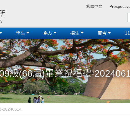
繁體中文
Prospectiv
學生
系友
招生
實習
1
09級(66屆)畢業祝福禮-202406
20240614