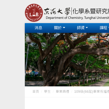
消息
關於
師資
課程
1
首頁
學生
畢業典禮
109級(66屆)畢業祝福禮-