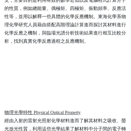
支，主要目的是利用有效的
數學近似
以及
電腦程式
計算
分子
的性質，例如
總能量
、
偶極矩
、
四極矩
、
振動頻率
、
反應活
性
等，並用以解釋一些具體的化學反應機制。
東海化學系物
理化學研究人員藉由搭配高階理論計算進而探討其材料進行
化學反應之機制，與臨場光譜分析技術結果進行相互比較分
析，找到真實化學反應過程之反應機制。
物理光學特性
Physical Optical Property
經由入射的雷射光照射化學材料進而了解其材料之吸收、螢
光放光
性質，利用這些光學結果了解材料中分子間的電子轉