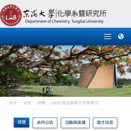
首頁
消息
總覽
2018 應屆畢業生升學概況
總覽
系所公告
活動與演講
徵才訊息