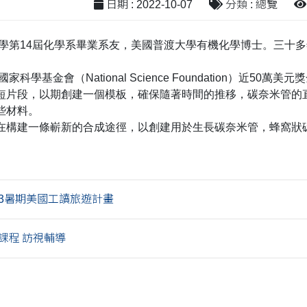
日期 : 2022-10-07
分類 : 總覽
學第14屆化學系畢業系友，美國普渡大學有機化學博士。三十
國家科學基金會（National Science Foundation）近
短片段，以期創建一個模板，確保隨著時間的推移，碳奈米管的
些材料。
在構建一條嶄新的合成途徑，以創建用於生長碳奈米管，蜂窩狀
。
2023暑期美國工讀旅遊計畫
課程 訪視輔導