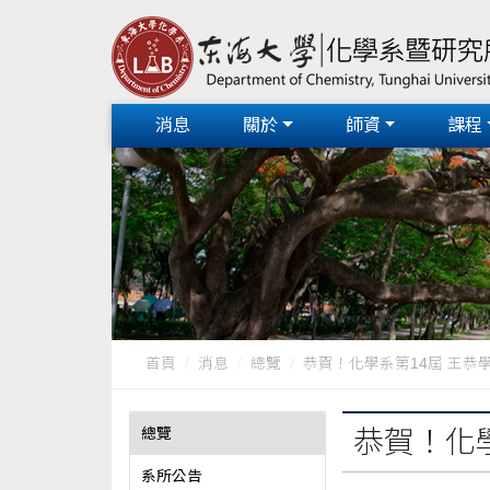
消息
關於
師資
課程
首頁
消息
總覽
恭賀！化學系第14屆 王恭學長
總覽
恭賀！化
系所公告