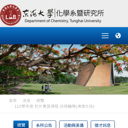
首頁
消息
總覽
112學年度 校外實習課程 訪視輔導(鴻億生技)
總覽
系所公告
活動與演講
徵才訊息