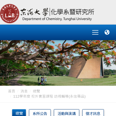
首頁
消息
總覽
112學年度 校外實習課程 訪視輔導(永信藥品)
總覽
系所公告
活動與演講
徵才訊息