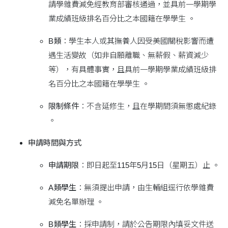
請學雜費減免經教育部審核通過，並具前一學期學
業成績班級排名百分比之本國籍在學學生 。
B類
：學生本人或其撫養人因受美國關稅影響而遭
遇生活變故（如非自願離職、無薪假、薪資減少
等），有具體事實，且具前一學期學業成績班級排
名百分比之本國籍在學學生 。
限制條件
：不含延修生，且在學期間須無懲處紀錄
。
申請時間與方式
申請期限
：即日起至115年5月15日（星期五）止 。
A類學生
：無須提出申請，由生輔組逕行依學雜費
減免名單辦理 。
B類學生
：採申請制，請於公告期限內填妥文件送