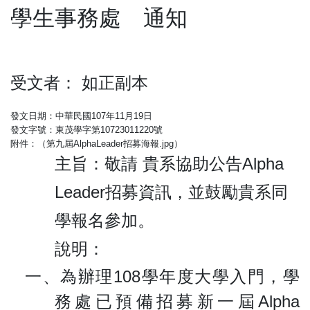
學生事務處 通知
受文者：
如正副本
發文日期：中華民國107年11月19日
發文字號：東茂學字第10723011220號
附件：（第九屆AlphaLeader招募海報.jpg）
主旨：
敬請 貴系協助公告
Alpha
Leader
招募資訊，並鼓勵貴系同
學報名參加。
說明：
一、
為辦理
108
學年度大學入門，學
務處已預備招募新一屆
Alpha