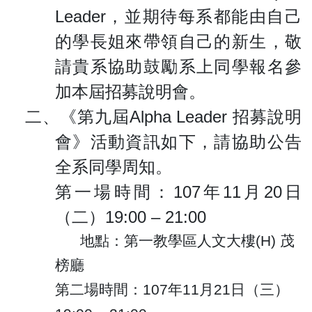
Leader
，並期待每系都能由自己
的學長姐來帶領自己的新生，敬
請
貴系協助鼓勵系上同學報名參
加本屆招募說明會。
二、
《第九屆
Alpha Leader
招募說明
會》活動資訊如下，請協助公告
全系同學周知。
第一場時間：
107
年
11
月
20
日
（二）
19:00 – 21:00
地點：第一教學區
人文大樓
(H)
茂
榜廳
第二場時間：
107
年
11
月
21
日（三）