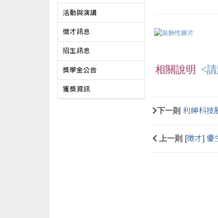
活動與演講
徵才訊息
招生訊息
相關說明
<請
獎學金公告
獲獎資訊
下一則
利紳科技
上一則
[徵才]