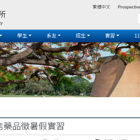
繁體中文
Prospectiv
學生
系友
招生
實習
1
永信藥品徵暑假實習