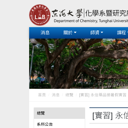
消息
關於
師資
課程
首頁
消息
總覽
[實習] 永信藥品徵暑假實習
總覽
[實習] 
系所公告