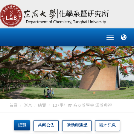
首頁
消息
總覽
107學年度 系友獎學金 頒獎典禮
總覽
系所公告
活動與演講
徵才訊息