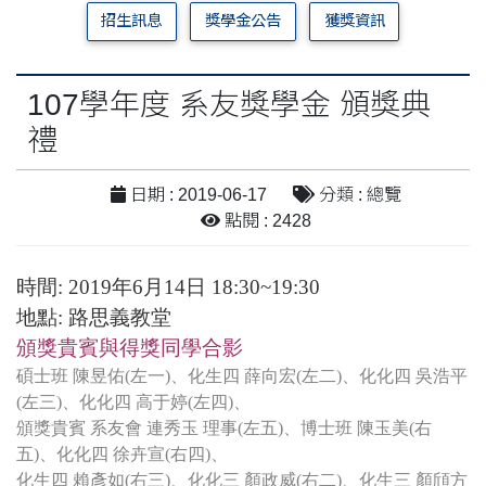
招生訊息
獎學金公告
獲獎資訊
107學年度 系友獎學金 頒獎典
禮
日期 : 2019-06-17
分類 : 總覽
點閱 : 2428
時間: 2019年6月14日 18:30~19:30
地點: 路思義教堂
頒獎貴賓與得獎同學合影
碩士班 陳昱佑(左一)、化生四 薛向宏(左二)、化化四 吳浩平
(左三)、化化四 高于婷(左四)、
頒獎貴賓 系友會 連秀玉 理事(左五)、博士班 陳玉美(右
五)、化化四 徐卉宣(右四)、
化生四 賴彥如(右三)、化化三 顏政威(右二)、化生三 顏頎方