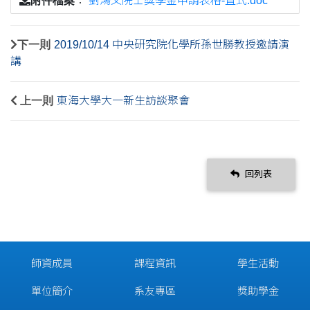
附件檔案
：
劉鴻文院士獎學金申請表格-直式.doc
下一則
2019/10/14 中央研究院化學所孫世勝教授邀請演
講
上一則
東海大學大一新生訪談聚會
回列表
師資成員
課程資訊
學生活動
單位簡介
系友專區
獎助學金