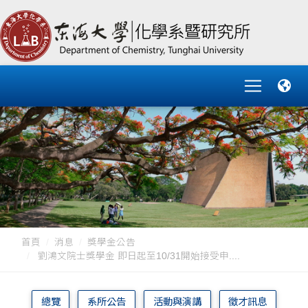
首頁
消息
獎學金公告
劉鴻文院士獎學金 即日起至10/31開始接受申....
總覽
系所公告
活動與演講
徵才訊息