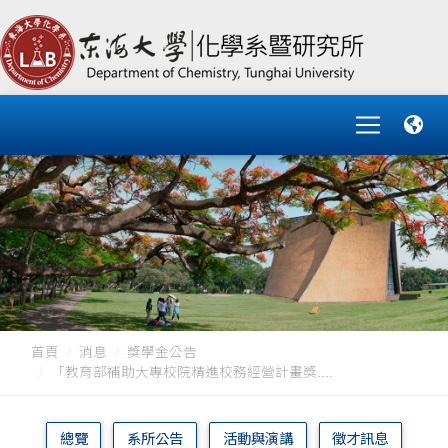
首頁
消息
獎學金公告
「教育部補助大專校院精進校務經營計畫獎....
總覽
系所公告
活動與演講
徵才訊息