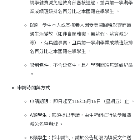
請學雜費減免經教育部審核通過，並具前一學期學
業成績班級排名百分比之本國籍在學學生 。
B類
：學生本人或其撫養人因受美國關稅影響而遭
遇生活變故（如非自願離職、無薪假、薪資減少
等），有具體事實，且具前一學期學業成績班級排
名百分比之本國籍在學學生 。
限制條件
：不含延修生，且在學期間須無懲處紀錄
。
申請時間與方式
申請期限
：即日起至115年5月15日（星期五）止 。
A類學生
：無須提出申請，由生輔組逕行依學雜費
減免名單辦理 。
B類學生
：採申請制，請於公告期限內填妥文件送