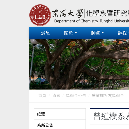
消息
關於
師資
課程
首頁
消息
獎學金公告
曾道樸系友獎學金
總覽
曾道樸系
系所公告