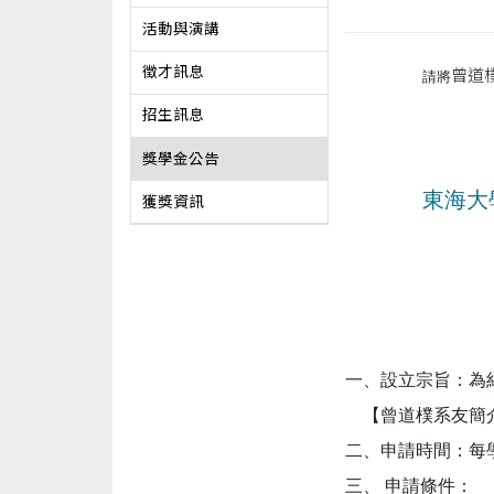
活動與演講
徵才訊息
曾道
請將
招生訊息
獎學金公告
東海大
獲獎資訊
一、設立宗旨：為
【曾道樸系友簡
二、申請時間：每
三、 申請條件：