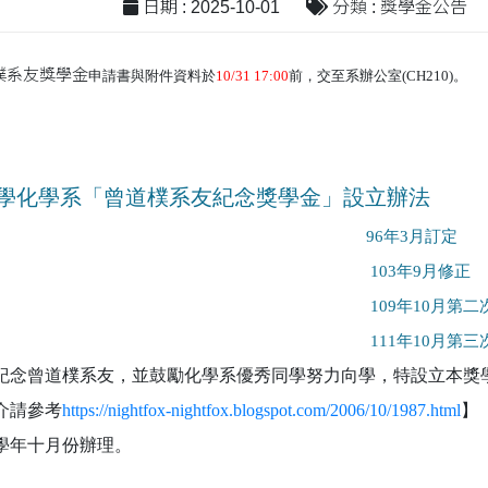
日期 : 2025-10-01
分類 : 獎學金公告
樸系友獎學金
申請書與附件資料於
10/31 17:00
前，交至系辦公室(CH210)。
學化學系「曾道樸系友紀念獎學金」設立辦法
96
年3月訂定
103
年9月修正
109
年10月第二
111
年10月第三
紀念曾道樸系友，並鼓勵化學系優秀同學努力向學，特設立本獎
介請參考
https://nightfox-nightfox.blogspot.com/2006/10/1987.html
】
學年十月份辦理。