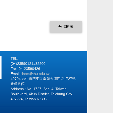
回列表
TEL:
(04)23590121#32200
Fax: 04-23590426
Email:
chem@thu.edu.tw
40704 台中市西屯區臺灣大道四段1727號
化學系館
Address : No. 1727, Sec. 4, Taiwan
Boulevard, Xitun District, Taichung City
407224, Taiwan R.O.C.