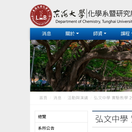
消息
關於
師資
課程
首頁
消息
活動與演講
弘文中學 實驗教學 201
總覽
弘文中學 實
系所公告