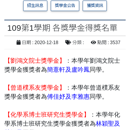
招生訊息
獎學金公告
獲獎資訊
109第1學期 各獎學金得獎名單
日期 : 2020-12-18
分類 :
點閱 : 3537
【劉鴻文院士獎學金】
：本學年
劉鴻文院士
獎學金獲獎者為
簡薏軒及
盧吟鳳
同學。
【曾道樸系友獎學金】
：本學年
曾道樸系友
獎學金獲獎者為
傅佳妤及李雅惠
同學。
【化學系博士班研究生獎學金
】
：本學年
化
學系博士班研究生
獎學金獲獎者為
林穎聖
及