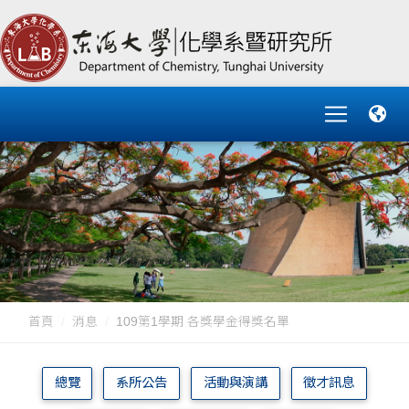
首頁
消息
109第1學期 各獎學金得獎名單
總覽
系所公告
活動與演講
徵才訊息