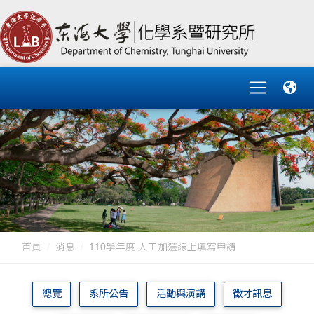
首頁
消息
110學年度 人工加選線上填寫申請
總覽
系所公告
活動與演講
徵才訊息