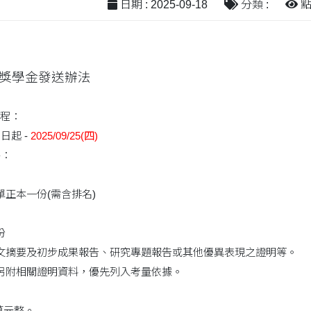
日期 : 2025-09-18
分類 :
點閱
秀獎學金發送辦法
程：
日起 -
2025/09/25(四)
件：
單正本一份(需含排名)
份
論文摘要及初步成果報告、研究專題報告或其他優異表現之證明等。
，另附相關證明資料，優先列入考量依據。
：
0萬元整。