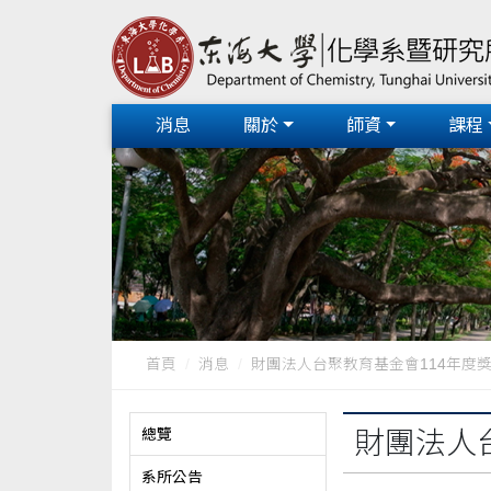
消息
關於
師資
課程
首頁
消息
財團法人台聚教育基金會114年度
總覽
財團法人
系所公告