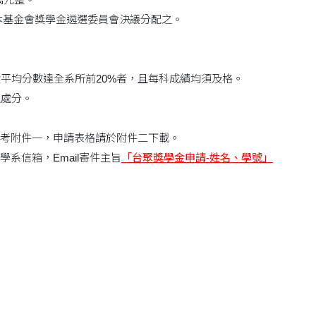
由本基金會獎學金遴選委員會決議分配之。
成績平均分數達全系所前20%者，且每科成績均須及格。
上處分。
考附件一，申請表格請於附件二下載。
系信箱，Email寄件主旨
「台聚獎學金申請-姓名、學號」