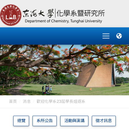
首頁
消息
歡迎化學系23屆學長姐返系
總覽
系所公告
活動與演講
徵才訊息