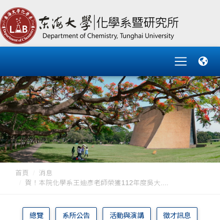
首頁
消息
賀！本院化學系王迪彥老師榮獲112年度吳大....
總覽
系所公告
活動與演講
徵才訊息