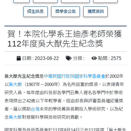
招生訊息
獎學金公告
獲獎資訊
賀！本院化學系王迪彥老師榮獲
112年度吳大猷先生紀念獎
日期 : 2023-08-22
分類 :
點閱 : 2575
吳大猷先生紀念獎
是
中華民國
行政院
國家科學委員會
於2002年
以
吳大猷
（1907年－2000年）為名所設置的獎項，以表揚青年
研究人員，每年度由科技部各學門召集人提名各學門中於學術
表現傑出之42歲以下年輕學者，經由部長與評審委員確認獲獎
者，藉以獎助
台灣
未來的學術菁英長期投入學術研究，以及紀
念
吳大猷
對發展科學與技術研究的貢獻。
國家科學及技術委員會於112年8月14日公布112年度「吳大猷先