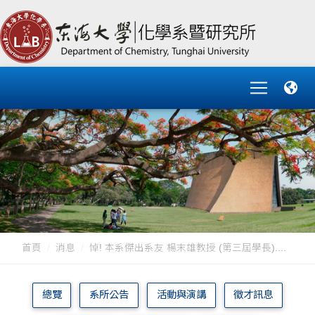
首頁
消息
悼! 本系傑出系友 楊末雄教授 (第三屆學長)....
總覽
系所公告
活動與演講
徵才訊息