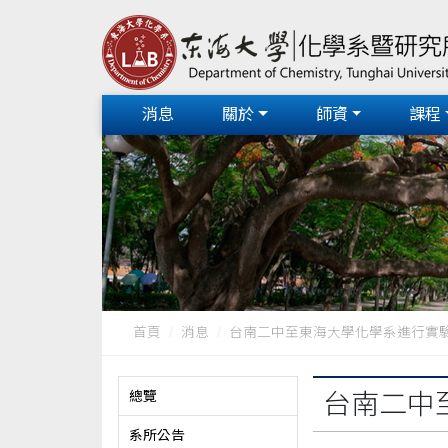
消息
關於
師資
課程
首頁
消息
台南二中至東海大學化學系進行實
總覽
台南二中
系所公告