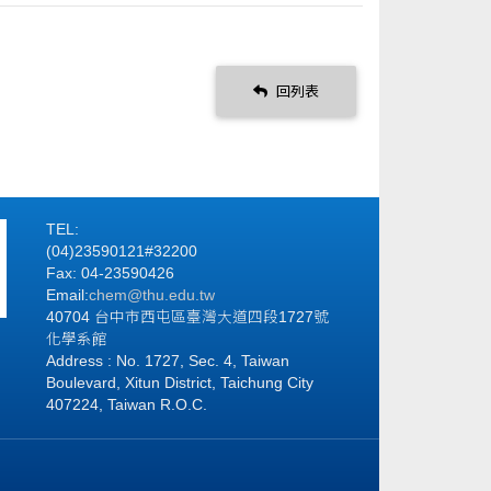
回列表
TEL:
(04)23590121#32200
Fax: 04-23590426
Email:
chem@thu.edu.tw
40704 台中市西屯區臺灣大道四段1727號
化學系館
Address : No. 1727, Sec. 4, Taiwan
Boulevard, Xitun District, Taichung City
407224, Taiwan R.O.C.