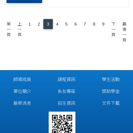
第
上
1
2
3
4
5
6
7
8
9
下
最
一
一
一
後
頁
頁
頁
一
頁
師資成員
課程資訊
學生活動
單位簡介
系友專區
獎助學金
最新消息
招生資訊
文件下載