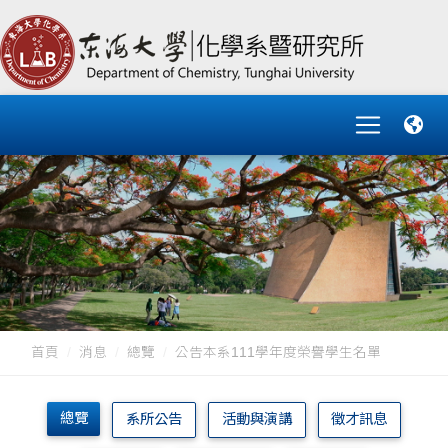
首頁
消息
總覽
公告本系111學年度榮譽學生名單
總覽
系所公告
活動與演講
徵才訊息