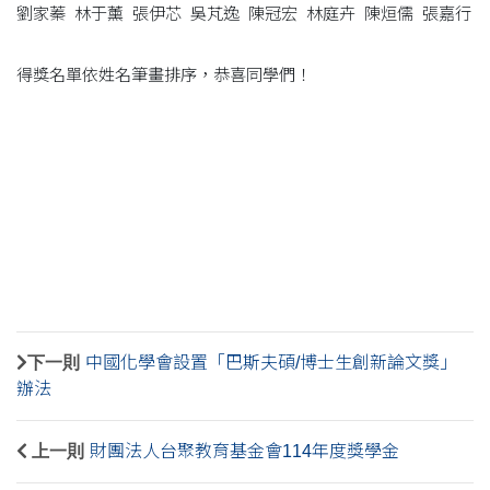
劉家蓁 林于薰 張伊芯 吳芃逸 陳冠宏 林庭卉 陳烜儒 張嘉行
得獎名單依姓名筆畫排序，恭喜同學們！
下一則
中國化學會設置「巴斯夫碩/博士生創新論文獎」
辦法
上一則
財團法人台聚教育基金會114年度獎學金