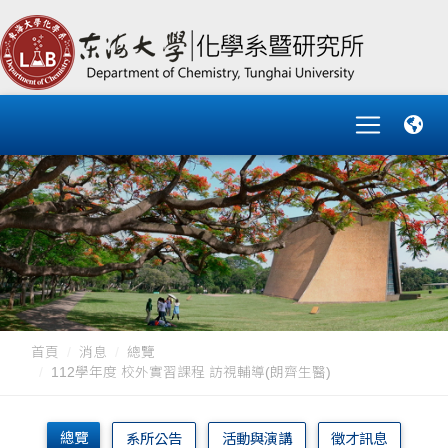
首頁
消息
總覽
112學年度 校外實習課程 訪視輔導(朗齊生醫)
總覽
系所公告
活動與演講
徵才訊息