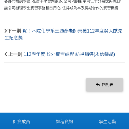
各部門輪調學習, 在當中學習到很多, 公司內的前輩同仁十分熱忱與照顧!
該公司辦理學生實習事務相當用心, 值得成為本系長期合作的實習機構!
下一則
賀！本院化學系王迪彥老師榮獲112年度吳大猷先
生紀念獎
上一則
112學年度 校外實習課程 訪視輔導(永信藥品)
回列表
師資成員
課程資訊
學生活動