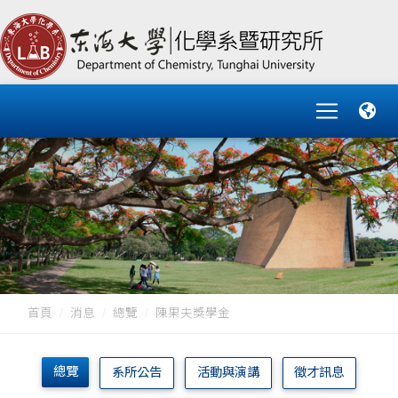
首頁
消息
總覽
陳果夫獎學金
總覽
系所公告
活動與演講
徵才訊息