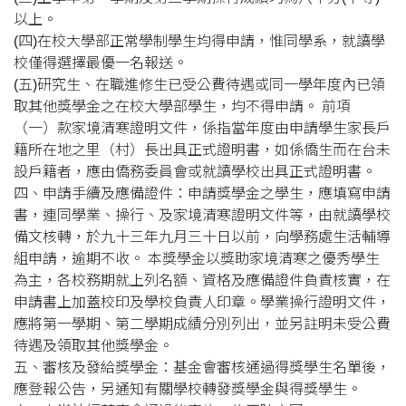
以上。
(四)在校大學部正常學制學生均得申請，惟同學系，就讀學
校僅得選擇最優一名報送。
(五)研究生、在職進修生已受公費待遇或同一學年度內已領
取其他獎學金之在校大學部學生，均不得申請。 前項
（一）款家境清寒證明文件，係指當年度由申請學生家長戶
籍所在地之里（村）長出具正式證明書，如係僑生而在台未
設戶籍者，應由僑務委員會或就讀學校出具正式證明書。
四、申請手續及應備證件：申請獎學金之學生，應填寫申請
書，連同學業、操行、及家境清寒證明文件等，由就讀學校
備文核轉，於九十三年九月三十日以前，向學務處生活輔導
組申請，逾期不收。 本獎學金以獎助家境清寒之優秀學生
為主，各校務期就上列名額、資格及應備證件負責核實，在
申請書上加蓋校印及學校負責人印章。學業操行證明文件，
應將第一學期、第二學期成績分別列出，並另註明未受公費
待遇及領取其他獎學金。
五、審核及發給獎學金：基金會審核通過得獎學生名單後，
應登報公告，另通知有關學校轉發獎學金與得獎學生。