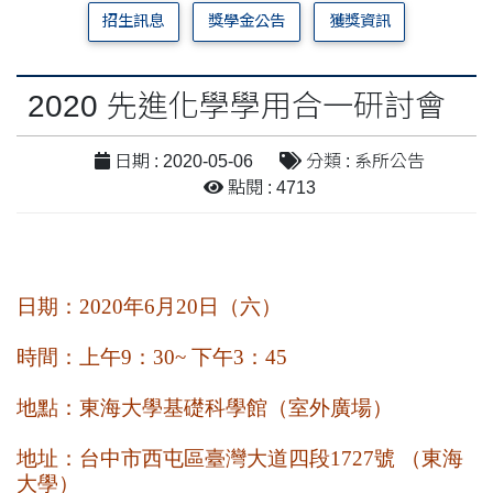
招生訊息
獎學金公告
獲獎資訊
2020 先進化學學用合一研討會
日期 : 2020-05-06
分類 : 系所公告
點閱 : 4713
日期：
2020
年
6
月
20
日
（
六）
時間：上午
9
：
30~
下午
3
：
45
地點：東海大學基礎科學館（室外廣場）
地址：台中市西屯區臺灣大道四段
1727
號
（東海
大學）