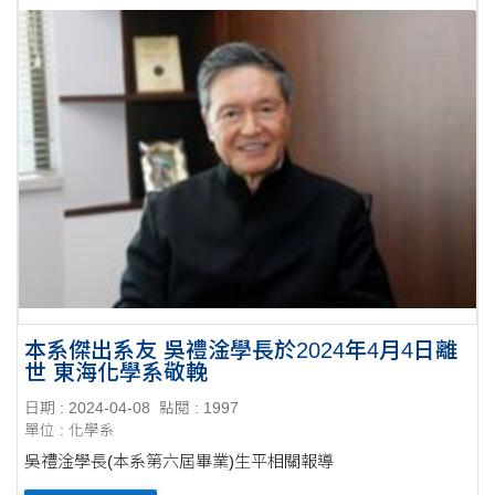
本系傑出系友 吳禮淦學長於2024年4月4日離
世 東海化學系敬輓
日期 : 2024-04-08
點閱 : 1997
單位 : 化學系
吳禮淦學長(本系第六屆畢業)生平相關報導