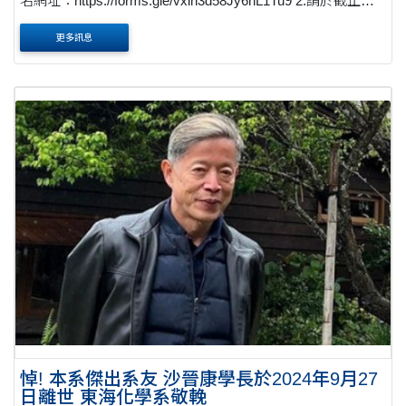
名網址：https://forms.gle/vxin3d58Jy6nL1Tu9 2.請於截止日
前將作品上傳至自己的雲端，並將雲端連結及切結書寄到化
更多訊息
學系信箱(chem@thu.edu.tw)待初審後將由東海化....
悼! 本系傑出系友 沙晉康學長於2024年9月27
日離世 東海化學系敬輓