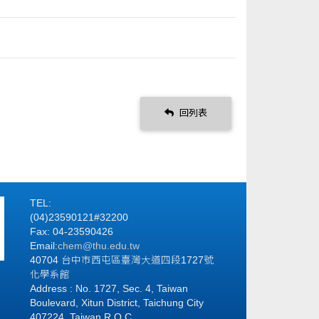
回列表
TEL:
(04)23590121#32200
Fax: 04-23590426
Email:
chem@thu.edu.tw
40704 台中市西屯區臺灣大道四段1727號
化學系館
Address : No. 1727, Sec. 4, Taiwan
Boulevard, Xitun District, Taichung City
407224, Taiwan R.O.C.