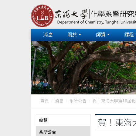
消息
關於
師資
課程
首頁
消息
系所公告
賀！東海大學第16屆化學
總覽
賀！東海
系所公告