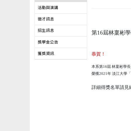
活動與演講
徵才訊息
招生訊息
第16屆林稟彬
獎學金公告
獲獎資訊
恭賀！
本系第16屆 林稟彬學長
榮獲2021年
淡江大學「
詳細得獎名單請見