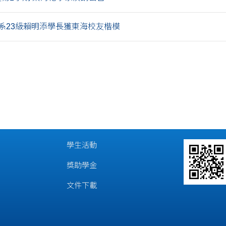
系23級賴明添學長獲東海校友楷模
學生活動
獎助學金
文件下載