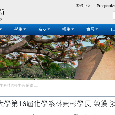
繁體中文
Prospectiv
學生
系友
招生
實習
1
系林稟彬學長 榮獲 ....
大學第16屆化學系林稟彬學長 榮獲 