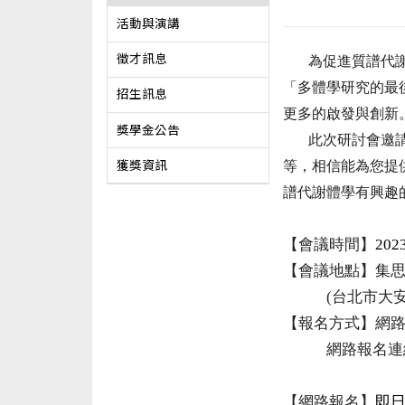
活動與演講
徵才訊息
為促進質譜代
「多體學研究的最
招生訊息
更多的啟發與創新
獎學金公告
此次研討會邀
等，相信能為您提
獲獎資訊
譜代謝體學有興趣
【會議時間】
202
【會議地點】集
(
台北市大
【報名方式】網
網路報名連
【網路報名】
即