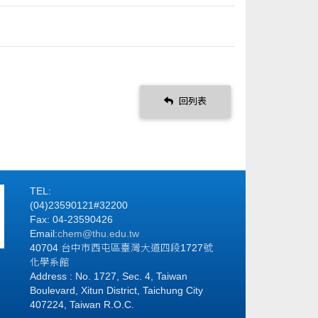
回列表
TEL:
(04)23590121#32200
Fax: 04-23590426
Email:
chem@thu.edu.tw
40704 台中市西屯區臺灣大道四段1727號
化學系館
Address : No. 1727, Sec. 4, Taiwan
Boulevard, Xitun District, Taichung City
407224, Taiwan R.O.C.