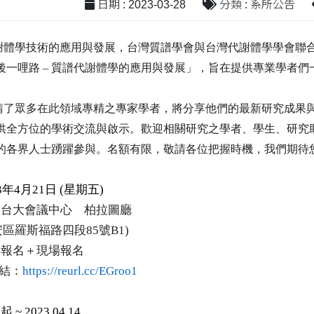
日期 : 2023-03-28
分類 : 系所公告
謝體學技術的應用與發展，台灣質譜學會與台灣代謝體學學會聯
後一哩路
–
質譜代謝體學的應用與發展」，旨在提供專業學者們
。
請了眾多在此領域專精之專家學者，將分享他們的最新研究成果
供全方位的學術交流與啟示。歡迎相關研究之學者、學生、研究
的各界人士踴躍參與。名額有限，敬請各位把握時機，我們期待
3
年
4
月
21
日
(
星期五
)
思台大會議中心 柏拉圖廳
安區羅斯福路四段
85
號
B1)
路報名＋現場報名
結：
https://reurl.cc/EGroo1
日起
~ 202
3.04.14