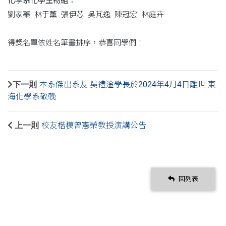
化學系化學生物組：
劉家蓁 林于薰 張伊芯 吳芃逸 陳冠宏 林庭卉
得獎名單依姓名筆畫排序，恭喜同學們！
下一則
本系傑出系友 吳禮淦學長於2024年4月4日離世 東
海化學系敬輓
上一則
校友楷模曾憲榮教授演講公告
回列表