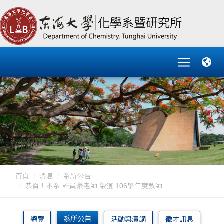
首頁
消息
系所公告
恭賀！本系 許員豪老師 榮獲 106學年度教師....
系所公告
總覽
活動與演講
徵才訊息